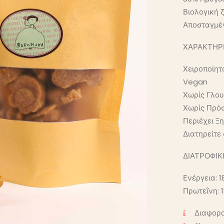
Βιολογική
Αποσταγμέ
ΧΑΡΑΚΤΗΡΙ
Χειροποίητ
Vegan
Χωρίς Γλο
Χωρίς Πρό
Περιέχει Ξ
Διατηρείτε
ΔΙΑΤΡΟΦΙΚΗ
Ενέργεια: 1
Πρωτεΐνη: 
Διαφορο