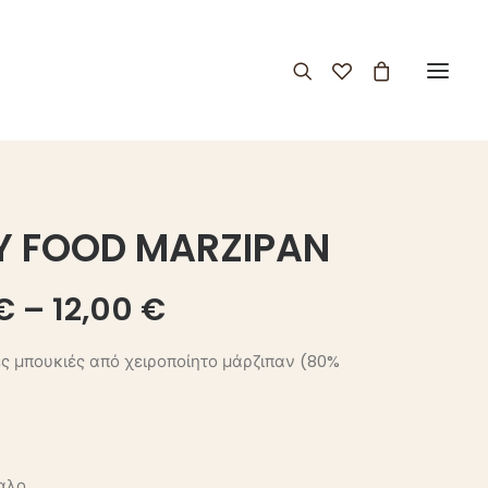
Y FOOD MARZIPAN
Price
€
–
12,00
€
range:
ς μπουκιές από χειροποίητο μάρζιπαν (80%
6,00 €
through
:
12,00 €
αλο