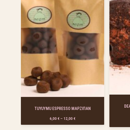
DE
TUYUYMU ESPRESSO ΜΑΡΖΙΠΑΝ
nge: 6,00 € through 12,00 €
Price range: 6,00 € through 12,00
6,00
€
–
12,00
€