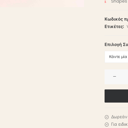
Shapes 
Κωδικός π
Ετικέτες:
Επιλογή Σ
BABY
FOOD
MARZIPAN
ποσότητα
Δωρεάν 
Για ειδ