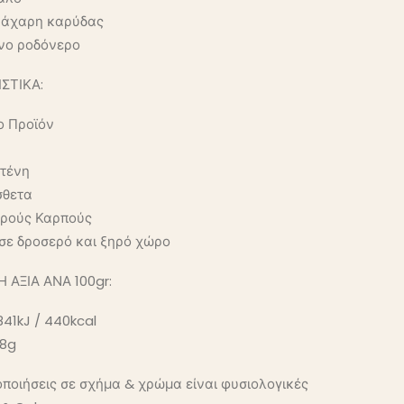
 ζάχαρη καρύδας
νο ροδόνερο
ΣΤΙΚΑ:
ο Προϊόν
υτένη
σθετα
ηρούς Καρπούς
 σε δροσερό και ξηρό χώρο
 ΑΞΙΑ ΑΝΑ 100gr:
841kJ / 440kcal
18g
ποιήσεις σε σχήμα & χρώμα είναι φυσιολογικές